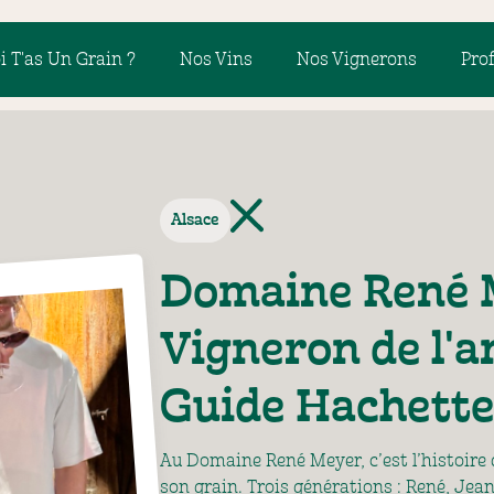
i T'as Un Grain ?
Nos Vins
Nos Vignerons
Pro
Alsace
Domaine René 
Vigneron de l'
Guide Hachette
Au Domaine René Meyer, c’est l’histoire d
son grain. Trois générations : René, Jean